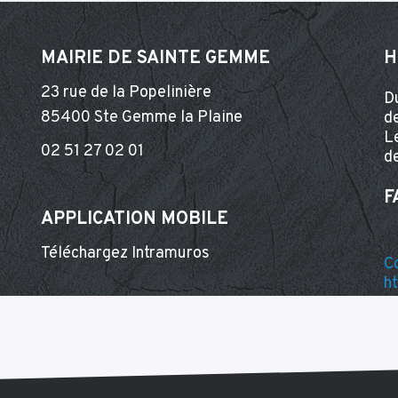
MAIRIE DE SAINTE GEMME
H
23 rue de la Popelinière
D
85400 Ste Gemme la Plaine
d
L
02 51 27 02 01
d
F
APPLICATION MOBILE
Téléchargez Intramuros
C
h